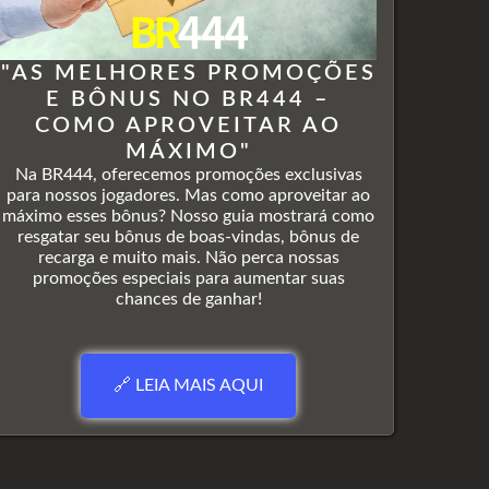
"AS MELHORES PROMOÇÕES
E BÔNUS NO BR444 –
COMO APROVEITAR AO
MÁXIMO"
Na
BR444
, oferecemos promoções exclusivas
para nossos jogadores. Mas como aproveitar ao
máximo esses bônus? Nosso guia mostrará como
resgatar seu bônus de boas-vindas, bônus de
recarga e muito mais. Não perca nossas
promoções especiais para aumentar suas
chances de ganhar!
🔗 LEIA MAIS AQUI