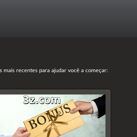
os mais recentes para ajudar você a começar: