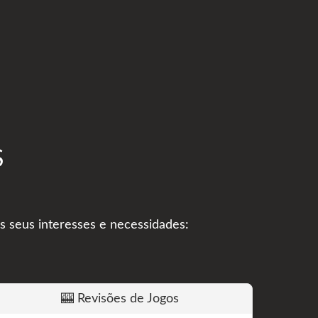
S
s seus interesses e necessidades:
🎰 Revisões de Jogos