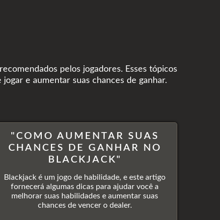
e recomendados pelos jogadores. Esses tópicos
 jogar e aumentar suas chances de ganhar.
"COMO AUMENTAR SUAS
CHANCES DE GANHAR NO
BLACKJACK"
Blackjack é um jogo de habilidade, e este artigo
fornecerá algumas dicas para ajudar você a
melhorar suas habilidades e aumentar suas
chances de vencer o dealer.