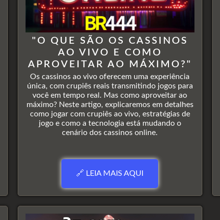
"O QUE SÃO OS CASSINOS
AO VIVO E COMO
APROVEITAR AO MÁXIMO?"
Os cassinos ao vivo oferecem uma experiência
única, com crupiês reais transmitindo jogos para
você em tempo real. Mas como aproveitar ao
máximo? Neste artigo, explicaremos em detalhes
como jogar com crupiês ao vivo, estratégias de
jogo e como a tecnologia está mudando o
cenário dos cassinos online.
🔗 LEIA MAIS AQUI