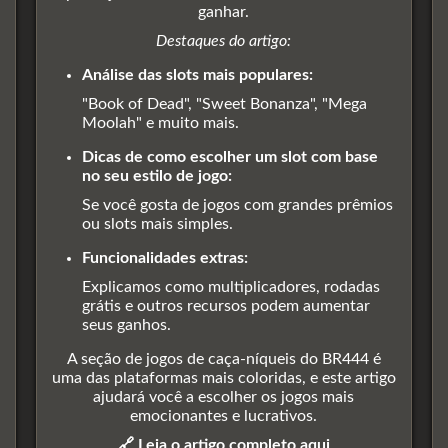
ganhar.
Destaques do artigo:
Análise das slots mais populares:
"Book of Dead", "Sweet Bonanza", "Mega
Moolah" e muito mais.
Dicas de como escolher um slot com base
no seu estilo de jogo:
Se você gosta de jogos com grandes prêmios
ou slots mais simples.
Funcionalidades extras:
Explicamos como multiplicadores, rodadas
grátis e outros recursos podem aumentar
seus ganhos.
A seção de jogos de caça-níqueis do BR444 é
uma das plataformas mais coloridas, e este artigo
ajudará você a escolher os jogos mais
emocionantes e lucrativos.
🔗 Leia o artigo completo aqui